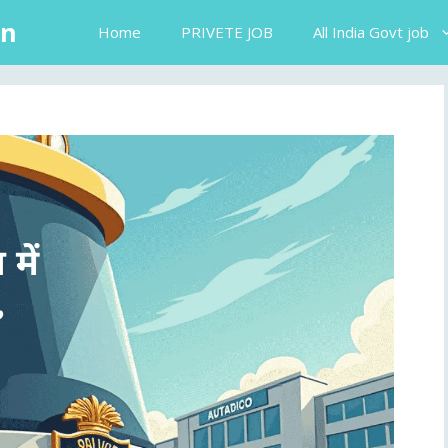
in
Home
PRIVETE JOB
All India Govt job