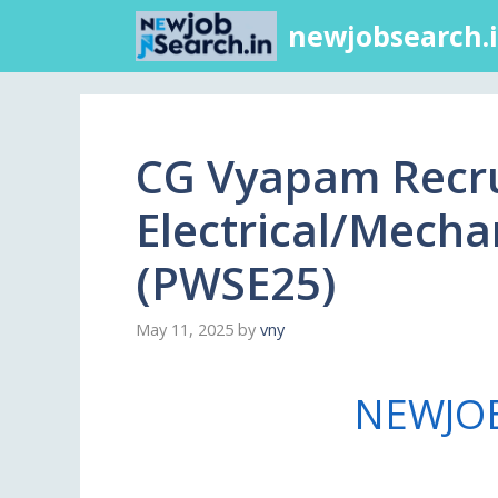
newjobsearch.
CG Vyapam Recrui
Electrical/Mecha
(PWSE25)
May 11, 2025
by
vny
NEWJO