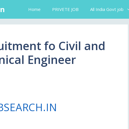
in
Home
PRIVETE JOB
All India Govt job
tment fo Civil and
nical Engineer
BSEARCH.IN