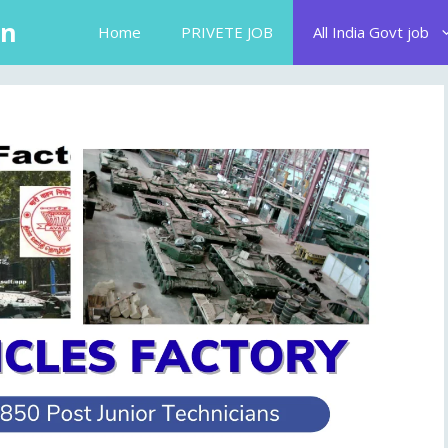
in
Home
PRIVETE JOB
All India Govt job