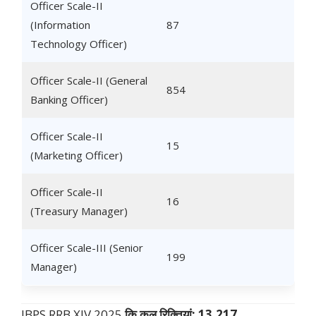
Officer Scale-II
(Information
87
Technology Officer)
Officer Scale-II (General
854
Banking Officer)
Officer Scale-II
15
(Marketing Officer)
Officer Scale-II
16
(Treasury Manager)
Officer Scale-III (Senior
199
Manager)
IBPS RRB XIV 2025
कि
कुल रिक्तियां: 13,217