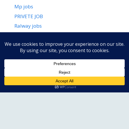
Mp jobs
PRIVETE JOB
Ralway jobs
ssc jobs
Uncategorized
Newjobsearch.in
मैं विनय कुमार
, इस वेबसाइट
NewJobSearch.in
का
संस्थापक हूँ। इस प्लेटफॉर्म का उद्देश्य सभी नौकरी चाहने वालों
को सरकारी और निजी क्षेत्रों की लेटेस्ट जॉब अपडेट, भर्ती
नोटिफिकेशन, आवेदन प्रक्रिया, एडमिट कार्ड और रिजल्ट जैसी
महत्वपूर्ण जानकारी प्रदान करना है।