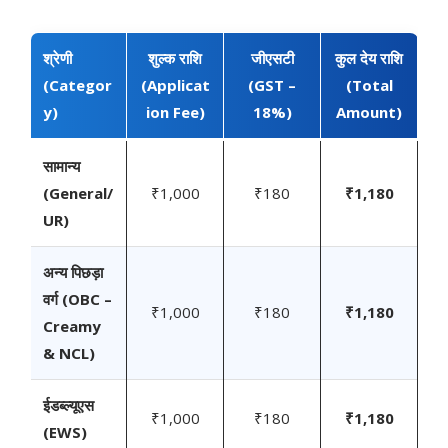
श्रेणी
शुल्क राशि
जीएसटी
कुल देय राशि
(Categor
(Applicat
(GST –
(Total
y)
ion Fee)
18%)
Amount)
सामान्य
(General/
₹1,000
₹180
₹1,180
UR)
अन्य पिछड़ा
वर्ग (OBC –
₹1,000
₹180
₹1,180
Creamy
& NCL)
ईडब्ल्यूएस
₹1,000
₹180
₹1,180
(EWS)