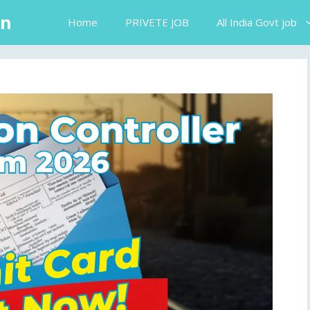
in
Home
PRIVETE JOB
All India Govt job